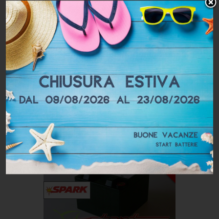
Accumulatore ermetico al Pb a
ricombinazione di gas tecnologia AGM
Spark500 12V 13Ah 545A .Tecnologia...
Prezzo:
€ 239,64
€ 185,00
Dettagli
Acquista