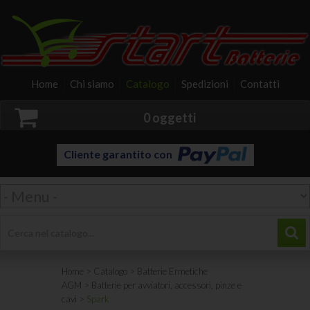
Home
Chi siamo
Catalogo
Spedizioni
Contatti
0 oggetti
Cliente garantito con
Home
>
Catalogo
>
Batterie Ermetiche
AGM
>
Batterie per avviatori, accessori, pinze e
cavi
>
Spark